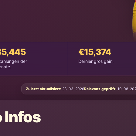
85,445
€15,374
ahlungen der
Dernier gros gain.
onate.
Zuletzt aktualisiert:
23-03-2026
Relevanz geprüft:
10-08-20
 Infos