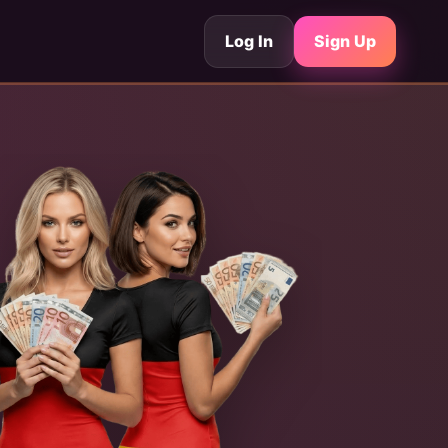
Log In
Sign Up