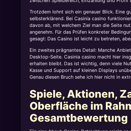
zwischen Spielbereich, Einzahlung und Profil 
Trotzdem lohnt sich ein genauer Blick. Eine gu
selbsterklärend. Bei Casinia casino funktioni
davon ab, mit welchem Ziel man die Seite nut
angenehm. Für das Prüfen konkreter Bedingu
gesagt: Das Casino ist leicht zu betreten, abe
Ein zweites prägnantes Detail: Manche Anbie
Desktop-Seite. Casinia casino macht hier ins
erhalten bleibt. Das ist wichtig, denn viele 
Kasse und Support auf kleinen Displays unübe
Genau diesen Bruch sehe ich hier nicht in extr
Spiele, Aktionen, Z
Oberfläche im Rah
Gesamtbewertung