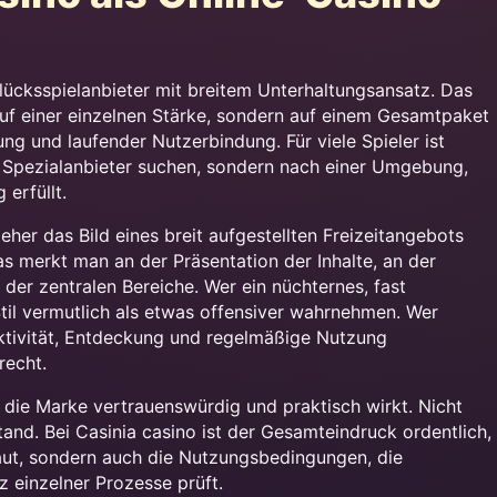
 Glücksspielanbieter mit breitem Unterhaltungsansatz. Das
 auf einer einzelnen Stärke, sondern auf einem Gesamtpaket
ng und laufender Nutzerbindung. Für viele Spieler ist
em Spezialanbieter suchen, sondern nach einer Umgebung,
erfüllt.
 eher das Bild eines breit aufgestellten Freizeitangebots
s merkt man an der Präsentation der Inhalte, an der
der zentralen Bereiche. Wer ein nüchternes, fast
Stil vermutlich als etwas offensiver wahrnehmen. Wer
Aktivität, Entdeckung und regelmäßige Nutzung
recht.
b die Marke vertrauenswürdig und praktisch wirkt. Nicht
tand. Bei Casinia casino ist der Gesamteindruck ordentlich,
aut, sondern auch die Nutzungsbedingungen, die
z einzelner Prozesse prüft.