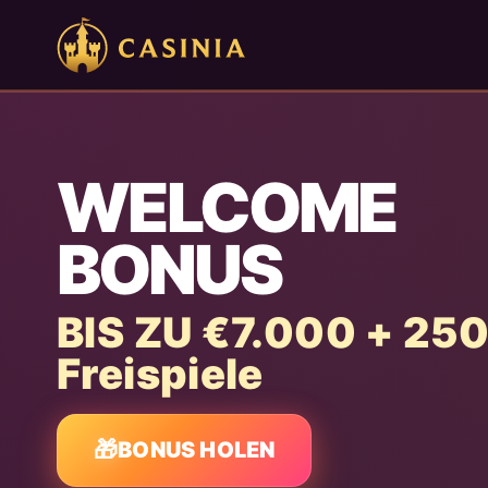
WELCOME
BONUS
BIS ZU €7.000 + 25
Freispiele
🎁
BONUS HOLEN