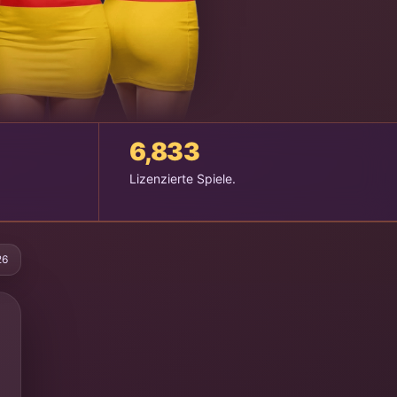
6,833
Lizenzierte Spiele.
26