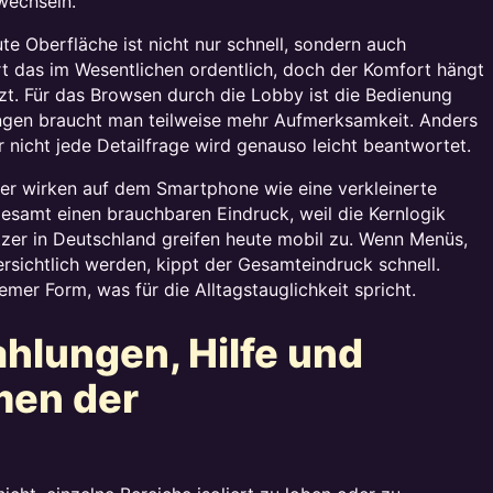
wechseln.
te Oberfläche ist nicht nur schnell, sondern auch
ert das im Wesentlichen ordentlich, doch der Komfort hängt
zt. Für das Browsen durch die Lobby ist die Bedienung
ngen braucht man teilweise mehr Aufmerksamkeit. Anders
r nicht jede Detailfrage wird genauso leicht beantwortet.
ter wirken auf dem Smartphone wie eine verkleinerte
gesamt einen brauchbaren Eindruck, weil die Kernlogik
Nutzer in Deutschland greifen heute mobil zu. Wenn Menüs,
rsichtlich werden, kippt der Gesamteindruck schnell.
emer Form, was für die Alltagstauglichkeit spricht.
ahlungen, Hilfe und
men der