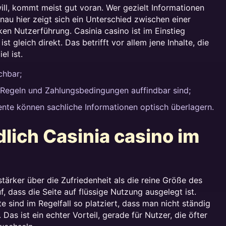
will, kommt meist gut voran. Wer gezielt Informationen
nau hier zeigt sich ein Unterschied zwischen einer
ken Nutzerführung. Casinia casino ist im Einstieg
st gleich direkt. Das betrifft vor allem jene Inhalte, die
l ist.
chbar;
, Regeln und Zahlungsbedingungen auffindbar sind;
te können sachliche Informationen optisch überlagern.
lich Casinia casino im
stärker über die Zufriedenheit als die reine Größe des
f, dass die Seite auf flüssige Nutzung ausgelegt ist.
 sind im Regelfall so platziert, dass man nicht ständig
s ist ein echter Vorteil, gerade für Nutzer, die öfter