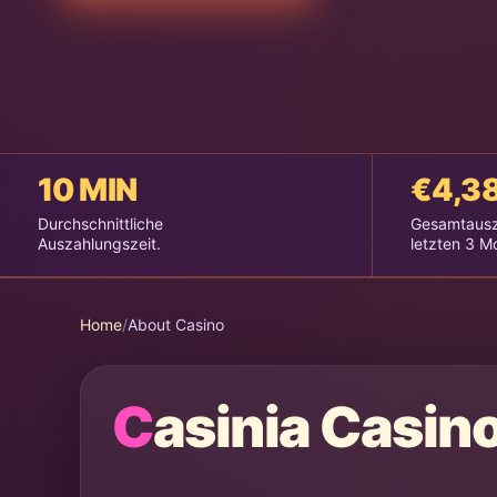
10 MIN
€4,3
Durchschnittliche
Gesamtausz
Auszahlungszeit.
letzten 3 M
Home
/
About Casino
Casinia Casino